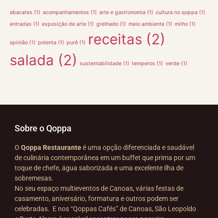
abacates
(1)
acompanhamentos
(1)
arte e gastronomia
(1)
cultura no qoppa
(1)
entradas
(1)
exposição de arte
(1)
grelhado
(1)
meio ambiente
(1)
milho
(1)
receitas
(2)
opinião
(1)
polenta
(1)
purê
(1)
salada
(2)
sustentabilidade
(1)
temperos
(1)
verde
(1)
Sobre o Qoppa
O
Qoppa Restaurante
é uma opção diferenciada e saudável
de culinária contemporânea em um buffet que prima por um
toque de chefe, água saborizada e uma excelente ilha de
sobremesas.
No seu espaço multieventos de Canoas, várias festas de
casamento, aniversário, formatura e outros podem ser
celebradas. E nos “Qoppas Cafés” de Canoas, São Leopoldo