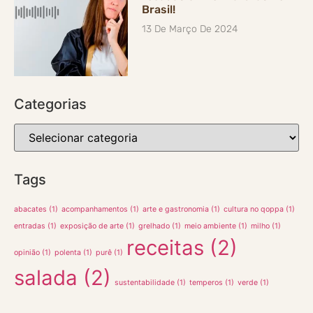
Brasil!
13 De Março De 2024
Categorias
Tags
abacates
(1)
acompanhamentos
(1)
arte e gastronomia
(1)
cultura no qoppa
(1)
entradas
(1)
exposição de arte
(1)
grelhado
(1)
meio ambiente
(1)
milho
(1)
receitas
(2)
opinião
(1)
polenta
(1)
purê
(1)
salada
(2)
sustentabilidade
(1)
temperos
(1)
verde
(1)