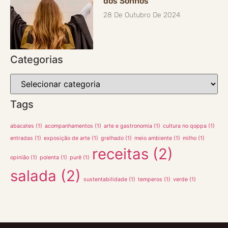
dos Sonhos
28 De Outubro De 2024
Categorias
Tags
abacates
(1)
acompanhamentos
(1)
arte e gastronomia
(1)
cultura no qoppa
(1)
entradas
(1)
exposição de arte
(1)
grelhado
(1)
meio ambiente
(1)
milho
(1)
receitas
(2)
opinião
(1)
polenta
(1)
purê
(1)
salada
(2)
sustentabilidade
(1)
temperos
(1)
verde
(1)